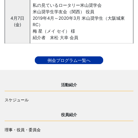
私の見ているロータリー米山奨学会
米山奨学生学友会（関西） 役員
4月7日
2019年4月～2020年3月 米山奨学生（大阪城東
(金)
RC）
梅 星（メイ セイ） 様
紹介者 末松 大幸 会員
例会プログラム一覧へ
活動紹介
スケジュール
役員紹介
理事・役員・委員会