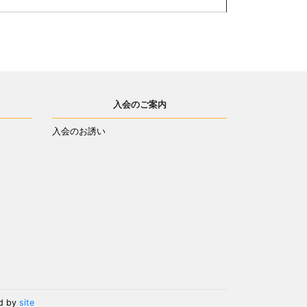
入会のご案内
入会のお誘い
d by
site